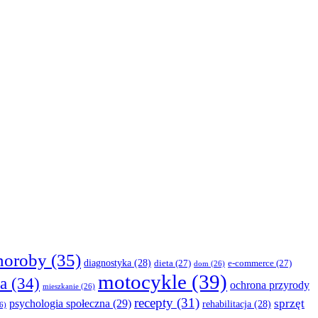
horoby
(35)
diagnostyka
(28)
dieta
(27)
e-commerce
(27)
dom
(26)
motocykle
(39)
a
(34)
ochrona przyrody
mieszkanie
(26)
recepty
(31)
sprzęt
psychologia społeczna
(29)
rehabilitacja
(28)
6)