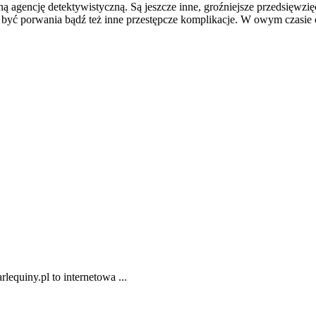
ną agencję detektywistyczną. Są jeszcze inne, groźniejsze przedsięwzi
być porwania bądź też inne przestępcze komplikacje. W owym czasie o
lequiny.pl to internetowa ...