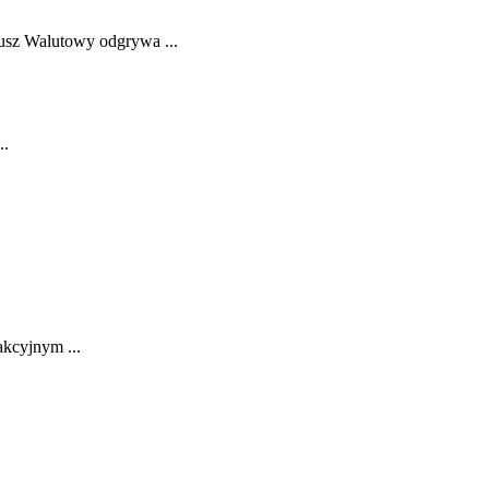
sz Walutowy odgrywa⁤ ...
..
akcyjnym ...