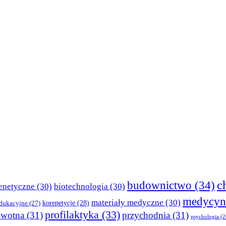
c
budownictwo
(34)
enetyczne
(30)
biotechnologia
(30)
medycyn
materiały medyczne
(30)
korepetycje
(28)
edukacyjne
(27)
profilaktyka
(33)
owotna
(31)
przychodnia
(31)
psychologia
(2