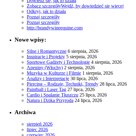
Dowiedz się, jak to działa
Zobacz szczegóły
Wejdź, by dowiedzieć się więcej
Odkryj, jak to działa
Poznaj szczegóły
Poznaj szczegóły
http://brandywineequine.com
Nowe wpisy:
Silne i Romantyczne
6 sierpnia, 2026
Inspiracje i Projekty
5 sierpnia, 2026
Sportowe Gadżety i Technologie
4 sierpnia, 2026
Apeniny (Włochy)
2 sierpnia, 2026
Muzyka w Kulturze i Filmie
1 sierpnia, 2026
Analizy i Interpretacje
30 lipca, 2026
Piercing – Rodzaje, Techniki, Trendy
28 lipca, 2026
Paintball i Laser Tag
27 lipca, 2026
Cardio i Spalanie Tłuszczu
25 lipca, 2026
Natura i Dzika Przyroda
24 lipca, 2026
Archiwa
sierpień 2026
lipiec 2026
czerwiec 2026