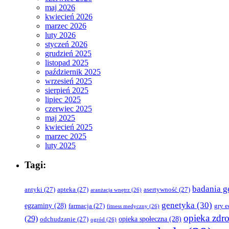
maj 2026
kwiecień 2026
marzec 2026
luty 2026
styczeń 2026
grudzień 2025
listopad 2025
październik 2025
wrzesień 2025
sierpień 2025
lipiec 2025
czerwiec 2025
maj 2025
kwiecień 2025
marzec 2025
luty 2025
Tagi:
badania g
antyki
(27)
apteka
(27)
asertywność
(27)
aranżacja wnętrz
(26)
genetyka
(30)
egzaminy
(28)
farmacja
(27)
gry 
fitness medyczny
(26)
opieka zdr
(29)
opieka społeczna
(28)
odchudzanie
(27)
ogród
(26)