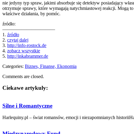
nie jedyny typ spraw, jakimi absorbuje się detektyw posiadający włas
otrzymuje sprawy, które wymagają natychmiastowej reakcji. Mogą to 
właściwe działania, by pomóc.
źródło:
———————————
1.
źródło
2.
czytaj dalej
3.
http://info-rostock.de
4.
zobacz wszystkie
5.
http://inkabrammer.de
Categories:
Biznes, Finanse, Ekonomia
Comments are closed.
Ciekawe artykuly:
Silne i Romantyczne
Harlequiny.pl – świat romansów, emocji i niezapomnianych historiiHar
Międzynarodowy Fund