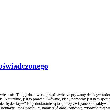
doświadczonego
ie – nie. Tutaj jednak warto przedstawić, że prywatny detektyw radom
a. Naturalnie, jest to prawdą. Głównie, kiedy pomocny jest nam specjali
e się detektyw? Niejednokrotnie są to sprawy związane z odnajdywani
 kontakty i możliwości, by namierzyć daną jednostkę, zdobyć o niej w